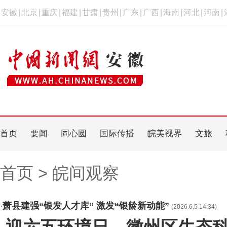
安徽
|
北京
|
重庆
|
福建
|
甘肃
|
贵州
|
广东
|
广西
|
海南
|
河北
|
河南
|
首页
要闻
同心圆
国际传播
皖美视界
文旅
首页 > 皖间观察
萧县建强“银发人才库” 激发“银龄新动能”
·
(2026.6.5 14:34)