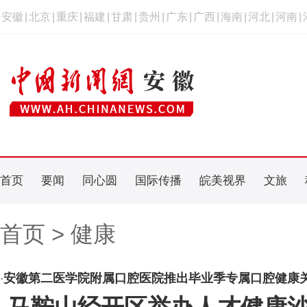
安徽
|
北京
|
重庆
|
福建
|
甘肃
|
贵州
|
广东
|
广西
|
海南
|
河北
|
河南
|
首页
要闻
同心圆
国际传播
皖美视界
文旅
首页 > 健康
安徽第二医学院附属口腔医院推出毕业季专属口腔健康
·