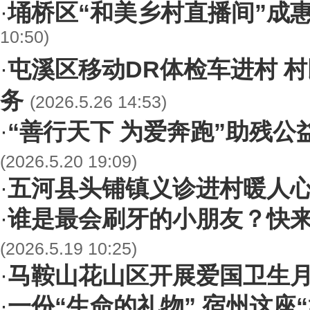
埇桥区“和美乡村直播间”成惠
·
10:50)
屯溪区移动DR体检车进村 
·
务
(2026.5.26 14:53)
“善行天下 为爱奔跑”助残
·
(2026.5.20 19:09)
五河县头铺镇义诊进村暖人
·
谁是最会刷牙的小朋友？快
·
(2026.5.19 10:25)
马鞍山花山区开展爱国卫生
·
一份“生命的礼物” 宿州这座
·