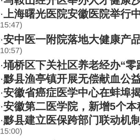
马鞍山经开区举办人才健康
·
上海曙光医院安徽医院举行
·
15:47)
安中医一附院落地大健康产
·
10:57)
埇桥区下关社区养老经办“零
·
黟县渔亭镇开展无偿献血公
·
安徽省癌症医学中心在蚌埠
·
安徽第二医学院，新增5个本
·
黟县建立医保跨部门联动机制
·
15:00)