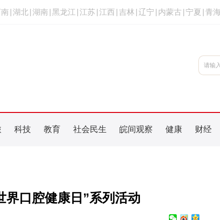
河南
|
湖北
|
湖南
|
黑龙江
|
江苏
|
江西
|
吉林
|
辽宁
|
内蒙古
|
宁夏
|
青
旅
科技
教育
社会民生
皖间观察
健康
财经
世界口腔健康日”系列活动