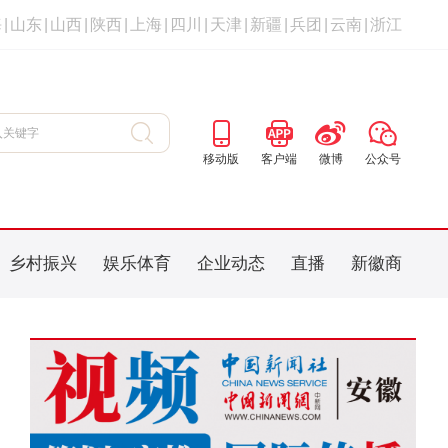
海
|
山东
|
山西
|
陕西
|
上海
|
四川
|
天津
|
新疆
|
兵团
|
云南
|
浙江
移动版
客户端
微博
公众号
乡村振兴
娱乐体育
企业动态
直播
新徽商