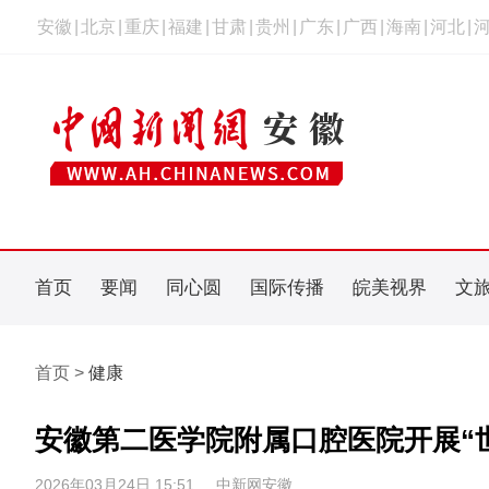
安徽
|
北京
|
重庆
|
福建
|
甘肃
|
贵州
|
广东
|
广西
|
海南
|
河北
|
首页
要闻
同心圆
国际传播
皖美视界
文
首页 >
健康
安徽第二医学院附属口腔医院开展“
2026年03月24日 15:51
中新网安徽