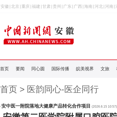
安徽
|
北京
|
重庆
|
福建
|
甘肃
|
贵州
|
广东
|
广西
|
海南
|
河北
|
河南
|
首页
要闻
同心圆
国际传播
皖美视界
文旅
首页 > 医韵同心-医企同行
安中医一附院落地大健康产品转化合作项目
·
(2026.6.15 10:57)