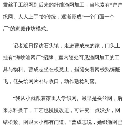
蚕丝手工织网到后来的纤维渔网加工，当地素有“户户
织网、人人上手”的传统，逐渐形成“一个门面一个
厂”的家庭作坊模式。
记者近日探访石头镇，走进曹成志的家，门头上
挂有“海峡渔网厂”招牌，室内随处可见渔网加工的工
具与物料。曹成志坐在板凳上，指缝夹着网梭熟练翻
飞，低头给网片补结收口，动作熟稔利落。
“我从小就跟着家里人学织网。最早是蚕丝网，后
来原料换了，工艺也慢慢改进，可讲究一点没少，网
结松紧、网眼大小都有门道。”曹成志说，她织渔网已