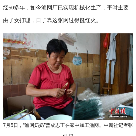
经50多年，如今渔网厂已实现机械化生产，平时主要
由子女打理，日子靠这张网过得挺红火。
7月5日，“渔网奶奶”曹成志正在家中加工渔网。中新社记者张