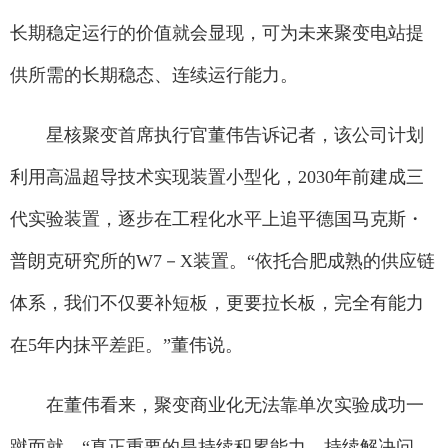
长期稳定运行的价值就会显现，可为未来聚变电站提
供所需的长期稳态、连续运行能力。
星核聚变首席执行官董伟告诉记者，该公司计划
利用高温超导技术实现装置小型化，2030年前建成三
代实验装置，逐步在工程化水平上追平德国马克斯・
普朗克研究所的W7－X装置。“依托合肥成熟的供应链
体系，我们不仅要补短板，更要拉长板，完全有能力
在5年内抹平差距。”董伟说。
在董伟看来，聚变商业化无法靠单次实验成功一
蹴而就。“真正重要的是持续积累能力、持续解决问