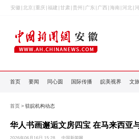
安徽
|
北京
|
重庆
|
福建
|
甘肃
|
贵州
|
广东
|
广西
|
海南
|
河北
|
首页
要闻
同心圆
国际传播
皖美视界
文
首页 >
驻皖机构动态
华人书画邂逅文房四宝 在马来西亚与
2026年06月16日 15:28
中国新闻网