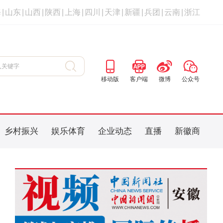
海
|
山东
|
山西
|
陕西
|
上海
|
四川
|
天津
|
新疆
|
兵团
|
云南
|
浙江
移动版
客户端
微博
公众号
乡村振兴
娱乐体育
企业动态
直播
新徽商