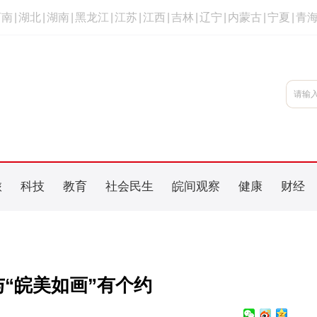
河南
|
湖北
|
湖南
|
黑龙江
|
江苏
|
江西
|
吉林
|
辽宁
|
内蒙古
|
宁夏
|
青
旅
科技
教育
社会民生
皖间观察
健康
财经
“皖美如画”有个约