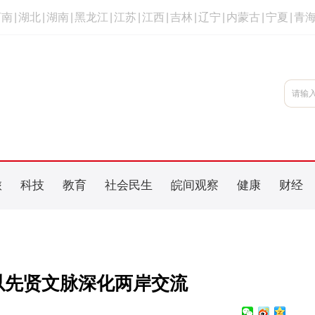
河南
|
湖北
|
湖南
|
黑龙江
|
江苏
|
江西
|
吉林
|
辽宁
|
内蒙古
|
宁夏
|
青
旅
科技
教育
社会民生
皖间观察
健康
财经
以先贤文脉深化两岸交流