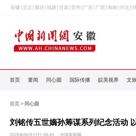
安徽
|
北京
|
重庆
|
福建
|
甘肃
|
贵州
|
广东
|
广西
|
海南
|
河北
|
首页
要闻
同心圆
国际传播
皖美视界
文
首页 >
同心圆
刘铭传五世嫡孙筹谋系列纪念活动 
2026年06月12日 08:43
中国新闻网