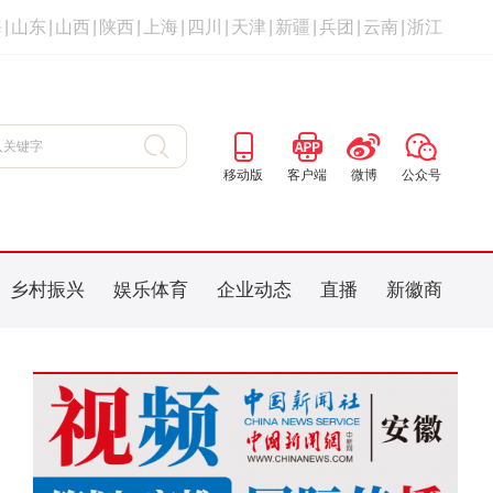
海
|
山东
|
山西
|
陕西
|
上海
|
四川
|
天津
|
新疆
|
兵团
|
云南
|
浙江
移动版
客户端
微博
公众号
乡村振兴
娱乐体育
企业动态
直播
新徽商