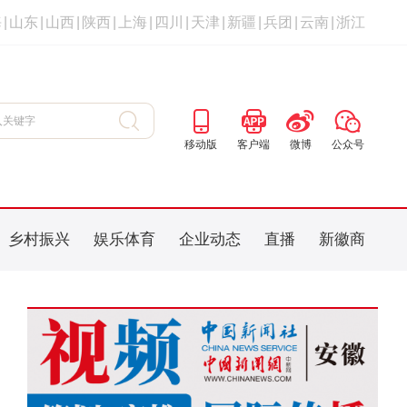
海
|
山东
|
山西
|
陕西
|
上海
|
四川
|
天津
|
新疆
|
兵团
|
云南
|
浙江
移动版
客户端
微博
公众号
乡村振兴
娱乐体育
企业动态
直播
新徽商