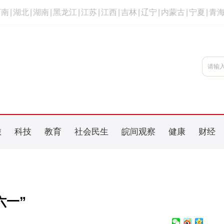
河南
|
湖北
|
湖南
|
黑龙江
|
江苏
|
江西
|
吉林
|
辽宁
|
内蒙古
|
宁夏
|
青
旅
科技
教育
社会民生
皖间观察
健康
财经
六一”