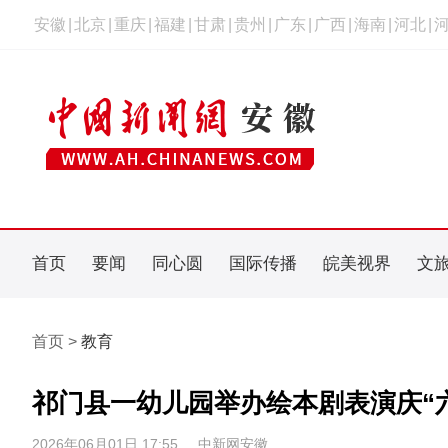
安徽
|
北京
|
重庆
|
福建
|
甘肃
|
贵州
|
广东
|
广西
|
海南
|
河北
|
首页
要闻
同心圆
国际传播
皖美视界
文
首页 >
教育
祁门县一幼儿园举办绘本剧表演庆“
2026年06月01日 17:55
中新网安徽