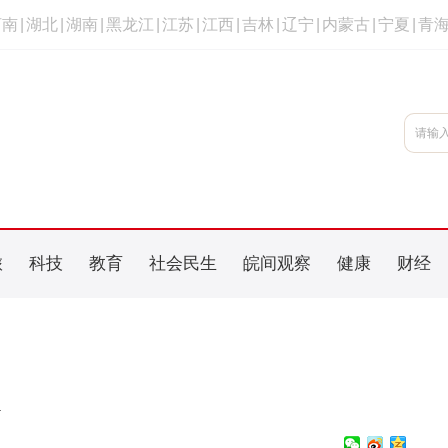
河南
|
湖北
|
湖南
|
黑龙江
|
江苏
|
江西
|
吉林
|
辽宁
|
内蒙古
|
宁夏
|
青
旅
科技
教育
社会民生
皖间观察
健康
财经