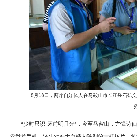
8月18日，两岸自媒体人在马鞍山市长江采石矶
“少时只识‘床前明月光’，今至马鞍山，方懂诗仙‘
霖举着手机，镜头对准太白楼内陈列的古籍拓片，将