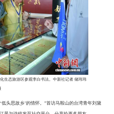
文化生态旅游区参观李白书法。中新社记者 储玮玮
摄
低头思故乡’的情怀。”首访马鞍山的台湾青年刘黛
江景与诗稿发至社交平台，分享给更多朋友。