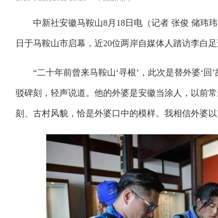
中新社安徽马鞍山8月18日电（记者 张俊 储玮玮）
日于马鞍山市启幕，近20位两岸自媒体人踏访李白
“二十年前曾来马鞍山‘寻根’，此次是替外婆‘回’
驳碑刻，轻声说道。他的外婆是安徽当涂人，以前常
刻、古村风貌，恰是外婆口中的模样。我相信外婆以