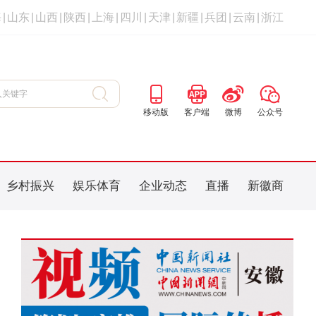
海
|
山东
|
山西
|
陕西
|
上海
|
四川
|
天津
|
新疆
|
兵团
|
云南
|
浙江
移动版
客户端
微博
公众号
乡村振兴
娱乐体育
企业动态
直播
新徽商