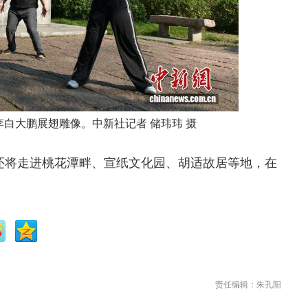
李白大鹏展翅雕像。中新社记者 储玮玮 摄
还将走进桃花潭畔、宣纸文化园、胡适故居等地，在
责任编辑：朱孔阳