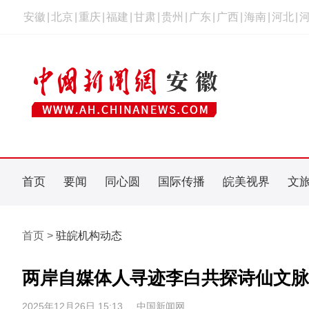
安徽
|
北京
|
重庆
|
福建
|
甘肃
|
贵州
|
广东
|
广西
|
海南
|
河北
|
首页
要闻
同心圆
国际传播
皖美视界
文
首页 >
驻皖机构动态
两岸自媒体人寻迹李白共探诗仙文脉
2025年12月26日 15:13
中国新闻网