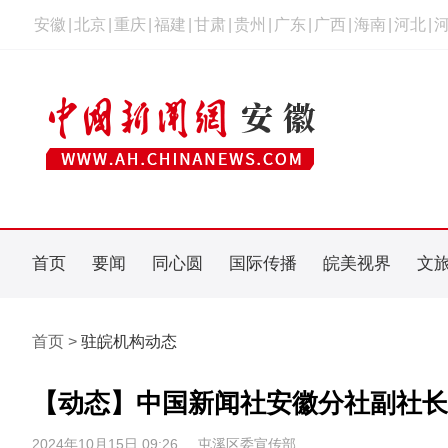
安徽
|
北京
|
重庆
|
福建
|
甘肃
|
贵州
|
广东
|
广西
|
海南
|
河北
|
首页
要闻
同心圆
国际传播
皖美视界
文
首页 >
驻皖机构动态
【动态】中国新闻社安徽分社副社长
2024年10月15日 09:26
屯溪区委宣传部