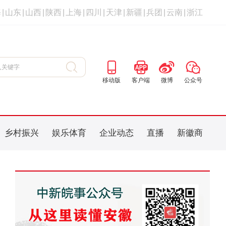
海
|
山东
|
山西
|
陕西
|
上海
|
四川
|
天津
|
新疆
|
兵团
|
云南
|
浙江
移动版
客户端
微博
公众号
乡村振兴
娱乐体育
企业动态
直播
新徽商