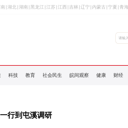
河南
|
湖北
|
湖南
|
黑龙江
|
江苏
|
江西
|
吉林
|
辽宁
|
内蒙古
|
宁夏
|
青
旅
科技
教育
社会民生
皖间观察
健康
财经
一行到屯溪调研