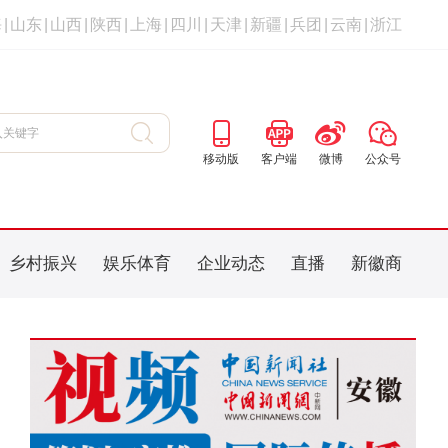
海
|
山东
|
山西
|
陕西
|
上海
|
四川
|
天津
|
新疆
|
兵团
|
云南
|
浙江
移动版
客户端
微博
公众号
乡村振兴
娱乐体育
企业动态
直播
新徽商