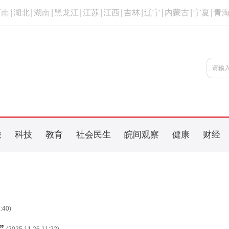
河南
|
湖北
|
湖南
|
黑龙江
|
江苏
|
江西
|
吉林
|
辽宁
|
内蒙古
|
宁夏
|
青
旅
科技
教育
社会民生
皖间观察
健康
财经
:40)
”