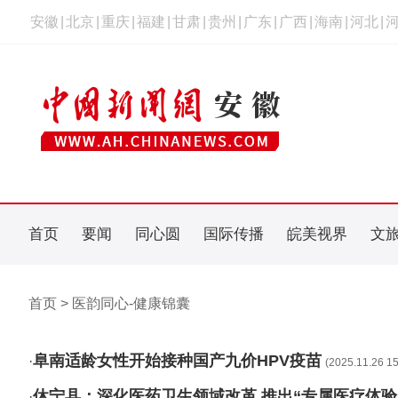
安徽
|
北京
|
重庆
|
福建
|
甘肃
|
贵州
|
广东
|
广西
|
海南
|
河北
|
首页
要闻
同心圆
国际传播
皖美视界
文
首页 > 医韵同心-健康锦囊
阜南适龄女性开始接种国产九价HPV疫苗
·
(2025.11.26 15
休宁县：深化医药卫生领域改革 推出“专属医疗体验
·