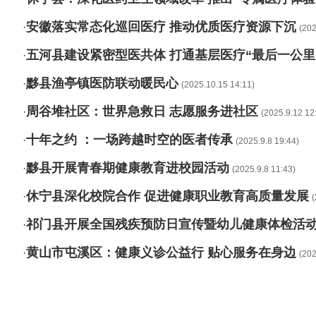
安徽落实常态化巡回医疗 推动优质医疗资源下沉
·
(202
五河县建设紧密型医共体 打通基层医疗“最后一公里
·
黟县渔亭镇医防联动暖民心
·
(2025.10.15 14:11)
周谷堆社区：世界急救日 志愿服务进社区
·
(2025.9.12 12
十年之约 ：一场跨越时空的医者传承
·
(2025.9.8 19:44)
黟县开展青春期健康教育进校园活动
·
(2025.9.8 11:43)
休宁县深化校院合作 促进健康职业教育高质量发展
·
(
祁门县开展全国残疾预防日宣传暨幼儿健康体检活
·
黄山市屯溪区：健康义诊公益行 贴心服务在身边
·
(202