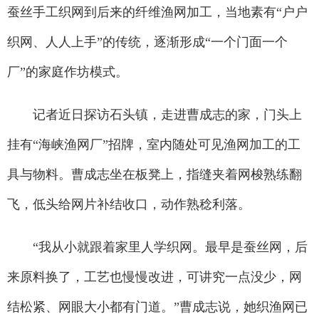
蚕丝手工织网到后来的纤维渔网加工，当地素有“户户
织网、人人上手”的传统，逐渐形成“一个门面一个
厂”的家庭作坊模式。
记者近日探访石头镇，走进曹成志的家，门头上
挂有“海峡渔网厂”招牌，室内随处可见渔网加工的工
具与物料。曹成志坐在板凳上，指缝夹着网梭熟练翻
飞，低头给网片补结收口，动作熟稔利落。
“我从小就跟着家里人学织网。最早是蚕丝网，后
来原料换了，工艺也慢慢改进，可讲究一点没少，网
结松紧、网眼大小都有门道。”曹成志说，她织渔网已