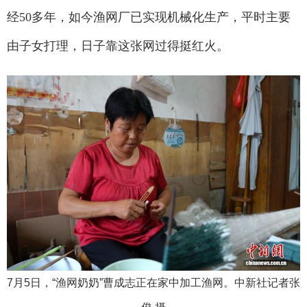
经50多年，如今渔网厂已实现机械化生产，平时主要
由子女打理，日子靠这张网过得挺红火。
7月5日，“渔网奶奶”曹成志正在家中加工渔网。中新社记者张