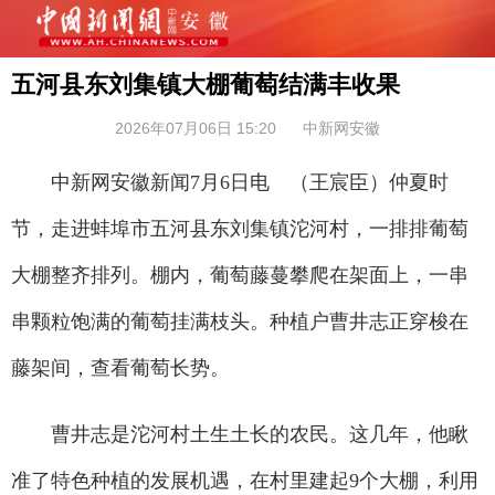
五河县东刘集镇大棚葡萄结满丰收果
2026年07月06日 15:20
中新网安徽
中新网安徽新闻7月6日电 （王宸臣）仲夏时
节，走进蚌埠市五河县东刘集镇沱河村，一排排葡萄
大棚整齐排列。棚内，葡萄藤蔓攀爬在架面上，一串
串颗粒饱满的葡萄挂满枝头。种植户曹井志正穿梭在
藤架间，查看葡萄长势。
曹井志是沱河村土生土长的农民。这几年，他瞅
准了特色种植的发展机遇，在村里建起9个大棚，利用