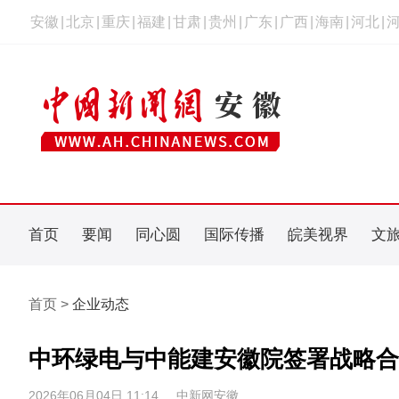
安徽
|
北京
|
重庆
|
福建
|
甘肃
|
贵州
|
广东
|
广西
|
海南
|
河北
|
首页
要闻
同心圆
国际传播
皖美视界
文
首页 >
企业动态
中环绿电与中能建安徽院签署战略合
2026年06月04日 11:14
中新网安徽