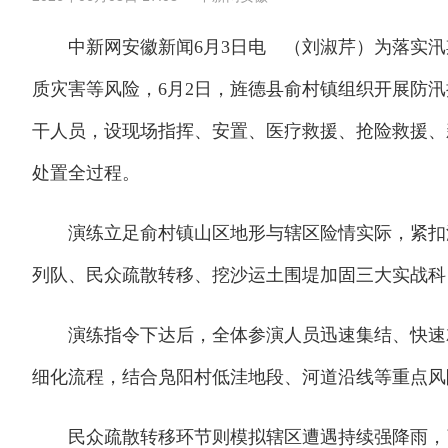
中新网安徽新闻6月3日电 （刘淑芹）为落实汛
质灾害等风险，6月2日，旌德县俞村镇组织开展防汛
干人员，设现场指挥、安置、医疗救援、抢险救援、
处置全过程。
演练立足俞村镇山区地形与辖区险情实际，紧扣汛
列队、民众疏散转移、挖沙运土围堤加固三大实战科
演练指令下达后，全体参演人员迅速集结、快速就
细化流程，结合凫阳村低洼地段、河道沿线等重点风
民众疏散转移环节则模拟辖区遭遇持续强降雨，引