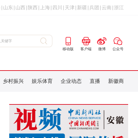
海
|
山东
|
山西
|
陕西
|
上海
|
四川
|
天津
|
新疆
|
兵团
|
云南
|
浙江
移动版
客户端
微博
公众号
乡村振兴
娱乐体育
企业动态
直播
新徽商