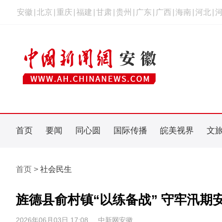
安徽
|
北京
|
重庆
|
福建
|
甘肃
|
贵州
|
广东
|
广西
|
海南
|
河北
|
首页
要闻
同心圆
国际传播
皖美视界
文
首页 >
社会民生
旌德县俞村镇“以练备战” 守牢汛期
2026年06月03日 17:08
中新网安徽