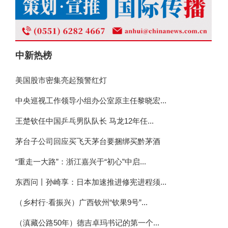
中新热榜
美国股市密集亮起预警红灯
中央巡视工作领导小组办公室原主任黎晓宏...
王楚钦任中国乒乓男队队长 马龙12年任...
茅台子公司回应买飞天茅台要捆绑买黔茅酒
“重走一大路”：浙江嘉兴于“初心”中启...
东西问丨孙崎享：日本加速推进修宪进程须...
（乡村行·看振兴）广西钦州“钦果9号”...
（滇藏公路50年）德吉卓玛书记的第一个...