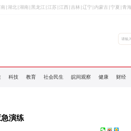
河南
|
湖北
|
湖南
|
黑龙江
|
江苏
|
江西
|
吉林
|
辽宁
|
内蒙古
|
宁夏
|
青
旅
科技
教育
社会民生
皖间观察
健康
财经
应急演练