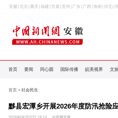
安徽
|
北京
|
重庆
|
福建
|
甘肃
|
贵州
|
广东
|
广西
|
海南
|
河北
|
首页
要闻
同心圆
国际传播
皖美视界
文
首页 >
社会民生
黟县宏潭乡开展2026年度防汛抢险
2026年06月02日 18:13
中新网安徽