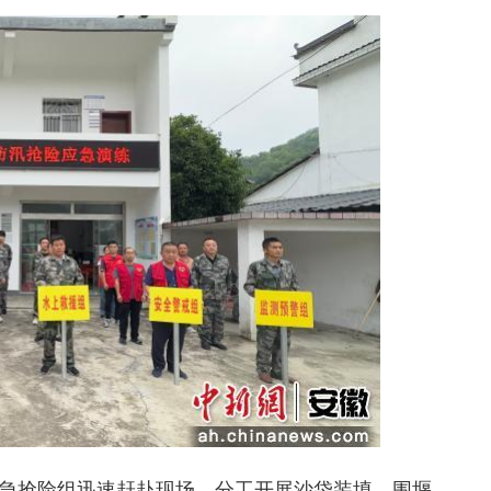
抢险组迅速赶赴现场，分工开展沙袋装填、围堰