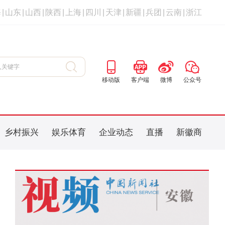
海
|
山东
|
山西
|
陕西
|
上海
|
四川
|
天津
|
新疆
|
兵团
|
云南
|
浙江
移动版
客户端
微博
公众号
乡村振兴
娱乐体育
企业动态
直播
新徽商