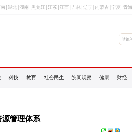
河南
|
湖北
|
湖南
|
黑龙江
|
江苏
|
江西
|
吉林
|
辽宁
|
内蒙古
|
宁夏
|
青
旅
科技
教育
社会民生
皖间观察
健康
财经
资源管理体系