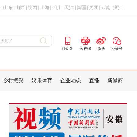
海
|
山东
|
山西
|
陕西
|
上海
|
四川
|
天津
|
新疆
|
兵团
|
云南
|
浙江
移动版
客户端
微博
公众号
乡村振兴
娱乐体育
企业动态
直播
新徽商