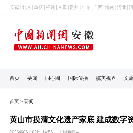
安徽
|
北京
|
重庆
|
福建
|
甘肃
|
贵州
|
广东
|
广西
|
海南
|
河北
|
首页
要闻
同心圆
国际传播
皖美视界
文
首页 >
要闻
黄山市摸清文化遗产家底 建成数字
2026年06月02日 14:56
中国新闻网