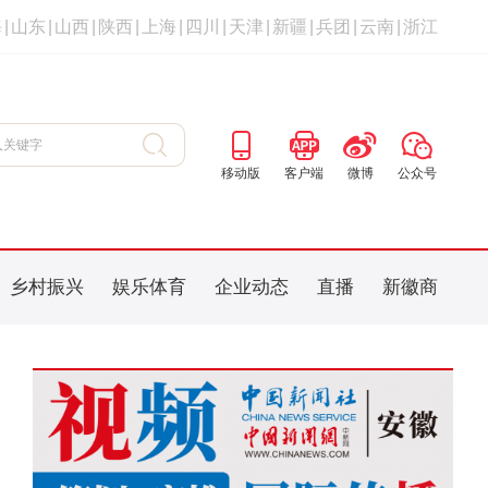
海
|
山东
|
山西
|
陕西
|
上海
|
四川
|
天津
|
新疆
|
兵团
|
云南
|
浙江
移动版
客户端
微博
公众号
乡村振兴
娱乐体育
企业动态
直播
新徽商