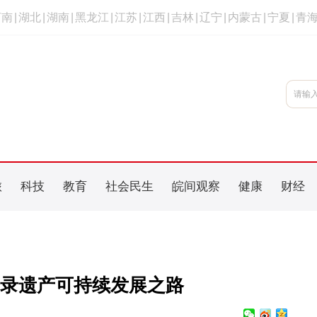
河南
|
湖北
|
湖南
|
黑龙江
|
江苏
|
江西
|
吉林
|
辽宁
|
内蒙古
|
宁夏
|
青
旅
科技
教育
社会民生
皖间观察
健康
财经
录遗产可持续发展之路