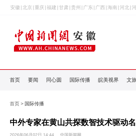
安徽
|
北京
|
重庆
|
福建
|
甘肃
|
贵州
|
广东
|
广西
|
海南
|
河北
|
首页
要闻
同心圆
国际传播
皖美视界
文
首页 >
国际传播
中外专家在黄山共探数智技术驱动名
2026年06月02日 14:44
中国新闻网