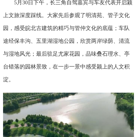
5月30日下午，长三角自驾嘉宾与车友代表开启颍
上文旅深度踩线。大家先后参观了明清苑、管子文化
园，感受皖北古建筑的精巧与管仲文化的底蕴；车队
途经保丰沟、五里湖湿地公园，欣赏两岸绿荫、清流
与湿地风光；最后驻足尤家花园，品味叠石理水、亭
台错落的园林景致，在一步一景中感受颍上的人文积
淀。