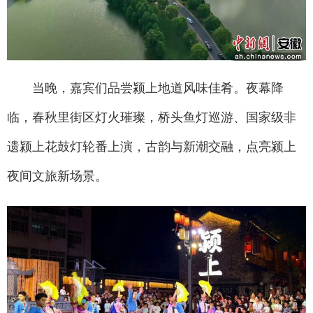
当晚，嘉宾们品尝颍上地道风味佳肴。夜幕降
临，春秋里街区灯火璀璨，桥头鱼灯巡游、国家级非
遗颍上花鼓灯轮番上演，古韵与新潮交融，点亮颍上
夜间文旅新场景。