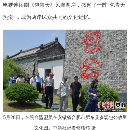
电视连续剧《包青天》风靡两岸，掀起了一阵“包青天
热潮”，成为两岸民众共同的文化记忆。
5月28日，在皖台盟盟员在安徽省合肥市肥东县参观包公故里
文化园。中新社记者储玮玮 摄