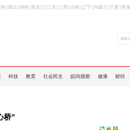
河南
|
湖北
|
湖南
|
黑龙江
|
江苏
|
江西
|
吉林
|
辽宁
|
内蒙古
|
宁夏
|
青
旅
科技
教育
社会民生
皖间观察
健康
财经
心桥”