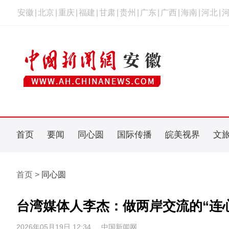
安徽
|
北京
|
重庆
|
福建
|
甘肃
|
贵州
|
广东
|
广西
|
海南
|
河北
|
首页
要闻
同心圆
国际传播
皖美视界
文
首页 >
同心圆
台湾媒体人李杰：做两岸交流的“连
2026年05月19日 12:34
中国新闻网