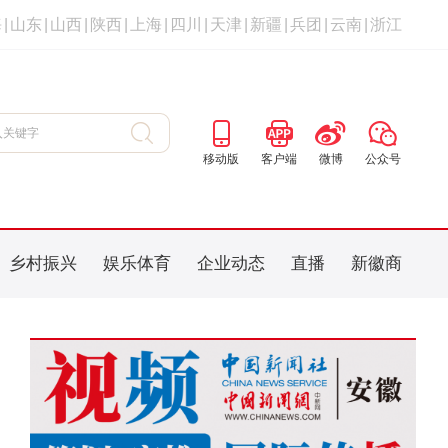
海
|
山东
|
山西
|
陕西
|
上海
|
四川
|
天津
|
新疆
|
兵团
|
云南
|
浙江
移动版
客户端
微博
公众号
乡村振兴
娱乐体育
企业动态
直播
新徽商