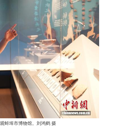
参观蚌埠市博物馆。刘鸿鹤 摄