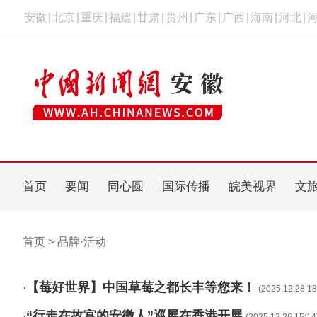
安徽
|
北京
|
重庆
|
福建
|
甘肃
|
贵州
|
广东
|
广西
|
海南
|
河北
|
首页
要闻
同心圆
国际传播
皖美视界
文
首页 > 品牌·活动
【莓好世界】中国草莓之都长丰等您来！
·
(2025.12.28 18
“行走在故宫的安徽人”巡展在香港开展
·