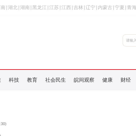
河南
|
湖北
|
湖南
|
黑龙江
|
江苏
|
江西
|
吉林
|
辽宁
|
内蒙古
|
宁夏
|
青
旅
科技
教育
社会民生
皖间观察
健康
财经
:30)