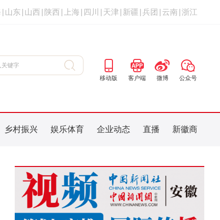
海
|
山东
|
山西
|
陕西
|
上海
|
四川
|
天津
|
新疆
|
兵团
|
云南
|
浙江
移动版
客户端
微博
公众号
乡村振兴
娱乐体育
企业动态
直播
新徽商